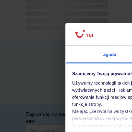
Zgoda
Szanujemy Twoją prywatno
Używamy technologii takich 
wyświetlanych treści i rekla
oferowania funkcji mediów s
funkcje strony.
Klikając „Zezwól na wszystk
Zapisz się do newslettera
personalizować swój wybór 
IMIĘ*
Szczegółowe informacje o pl