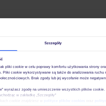
Szczegóły
Pobierz bezpłatną aplikację TUI
Szybkie wyszukiwanie i przeglądanie ofert
Lista ulubionych ofert i możliwość ich udostęp
ść
Historia wyszukiwań i ostatnio oglądanych ofer
jak pliki cookie w celu poprawy komfortu użytkowania strony or
Kontakt z TUI i wszystkie informacje o Twojej 
m. Pliki cookie wykorzystywane są także do analizowania ruchu 
połecznościowych. Brak zgody lub jej wycofanie może negatywni
ie” wyrażasz zgodę na umieszczenie wszystkich plików cookie
wchodząc w zakładkę „Szczegóły”
E-MAIL*
ikach cookie znajdziesz w
polityce plików cookies
oraz
polity