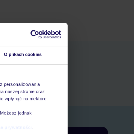
O plikach cookies
niania
t
az personalizowania
rezerwacji w myTUI
na naszej stronie oraz
e wpłynąć na niektóre
. Możesz jednak
ce prywatności
.
Zapisz się