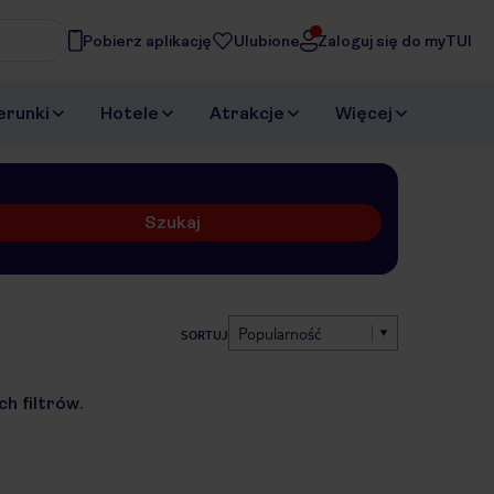
Pobierz aplikację
Ulubione
Zaloguj się do myTUI
erunki
Hotele
Atrakcje
Więcej
Szukaj
Popularność
SORTUJ
h filtrów.