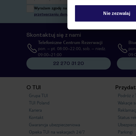
Wyrażam zgodę na przetwarzanie danych osobowych przez T
Nie zezwalaj
przetwarzaniu danych osobowych”
, poprzez elektroniczn
Skontaktuj się z nami
Telefoniczne Centrum Rezerwacji
Biu
pon. – pt. 08:00–22:00, sob. – niedz.
pon.
09:00–21:00
09:
22 270 31 20
O TUI
Przydat
Grupa TUI
Podróż z 
TUI Poland
Wakacje 
Kariera
Reklamac
Kontakt
Status re
Gwarancja ubezpieczeniowa
Ubezpiecz
Opieka TUI na wakacjach 24/7
Parkingi