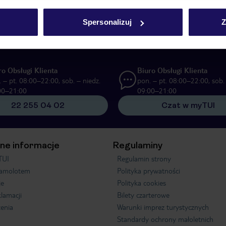
UI Poland Sp. z o.o. i TUI Poland Dystrybucja Sp. z o.o. w celach marketi
Spersonalizuj
Z
ą formę komunikacji (e-mail), także z użyciem tzw. automatycznych systemów
ro Obsługi Klienta
Biuro Obsługi Klienta
 – pt. 08:00–22:00, sob. – niedz.
pon. – pt. 08:00–22:00, sob. 
00–21:00
09:00–21:00
22 255 04 02
Czat w myTUI
ne informacje
Regulaminy
TUI
Regulamin strony
samolotem
Polityka prywatności
je
Polityka cookies
klamacji
Bilety czarterowe
enia
Warunki imprez turystycznych
Standardy ochrony małoletnich