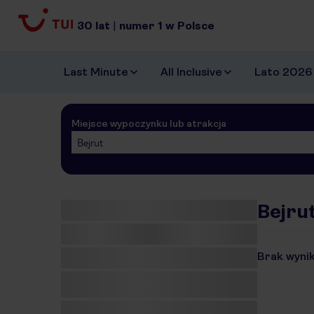
30
lat
|
numer
1
w Polsce
Last Minute
All Inclusive
Lato 2026
Miejsce wypoczynku lub atrakcja
Bejrut
Bejrut
Brak wynik