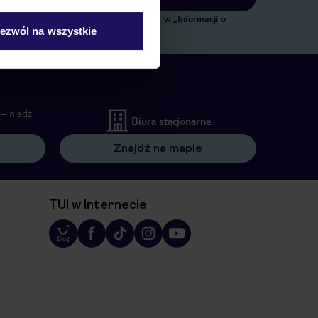
ngowych, w zakresie oraz celu wskazanym w
„Informacji o
ezwól na wszystkie
 wywołujących.
– niedz.
Biura stacjonarne
Znajdź na mapie
TUI w Internecie