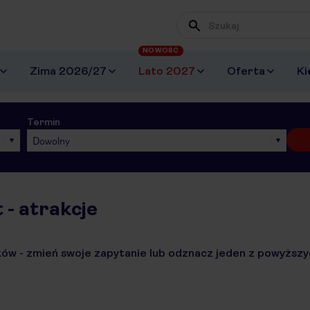
NOWOŚĆ
Zima 2026/27
Lato 2027
Oferta
Ki
Termin
Dowolny
 - atrakcje
ów - zmień swoje zapytanie lub odznacz jeden z powyższyc