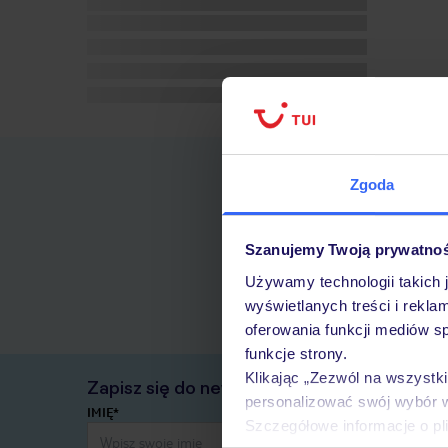
Zgoda
Szanujemy Twoją prywatno
Używamy technologii takich 
wyświetlanych treści i rekla
oferowania funkcji mediów s
funkcje strony.
Klikając „Zezwól na wszystk
Zapisz się do newslettera
personalizować swój wybór 
IMIĘ*
Szczegółowe informacje o pl