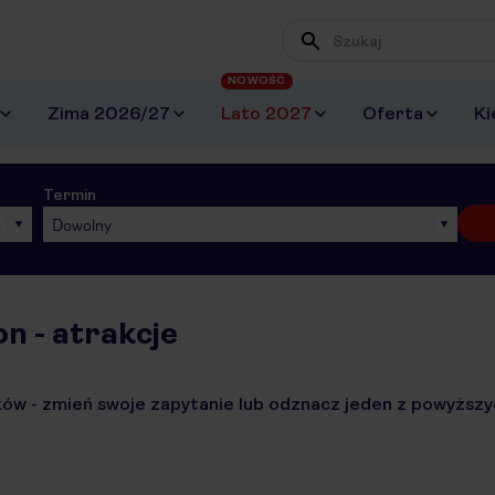
NOWOŚĆ
Zima 2026/27
Lato 2027
Oferta
Ki
Termin
Dowolny
n - atrakcje
ów - zmień swoje zapytanie lub odznacz jeden z powyższyc