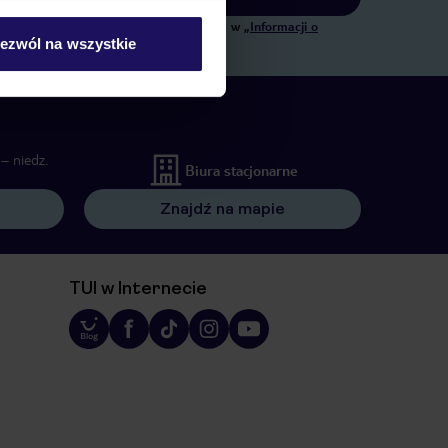
ngowych, w zakresie oraz celu wskazanym w
„Informacji o
ezwól na wszystkie
 wywołujących.
– niedz.
Biura stacjonarne
Znajdź na mapie
TUI w Internecie