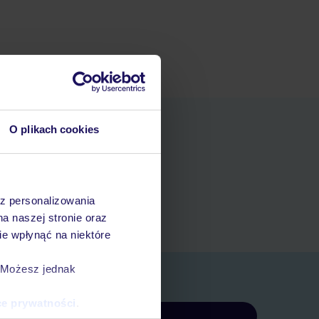
O plikach cookies
niania
t
az personalizowania
rezerwacji w myTUI
na naszej stronie oraz
e wpłynąć na niektóre
. Możesz jednak
ce prywatności
.
Zapisz się