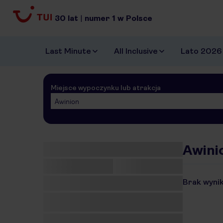
30
lat
|
numer
1
w Polsce
Last Minute
All Inclusive
Lato 2026
Miejsce wypoczynku lub atrakcja
Awinion
Awinio
Brak wynik