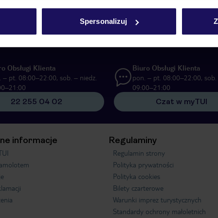
UI Poland Sp. z o.o. i TUI Poland Dystrybucja Sp. z o.o. w celach marketi
Spersonalizuj
Z
ą formę komunikacji (e-mail), także z użyciem tzw. automatycznych systemów
ro Obsługi Klienta
Biuro Obsługi Klienta
 – pt. 08:00–22:00, sob. – niedz.
pon. – pt. 08:00–22:00, sob. 
00–21:00
09:00–21:00
22 255 04 02
Czat w myTUI
ne informacje
Regulaminy
TUI
Regulamin strony
samolotem
Polityka prywatności
je
Polityka cookies
klamacji
Bilety czarterowe
enia
Warunki imprez turystycznych
Standardy ochrony małoletnich