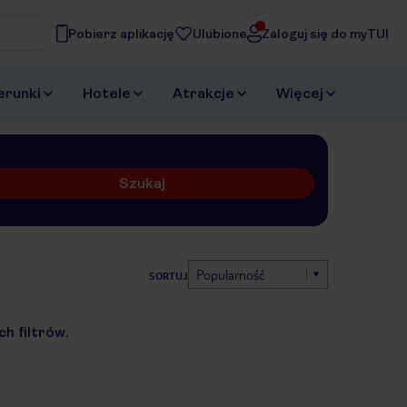
Pobierz aplikację
Ulubione
Zaloguj się do myTUI
erunki
Hotele
Atrakcje
Więcej
Szukaj
Popularność
SORTUJ
h filtrów.