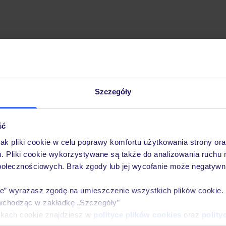
Szczegóły
Pobierz bezpłatną aplikację TUI
Szybkie wyszukiwanie i przeglądanie ofert
Lista ulubionych ofert i możliwość ich udostęp
ść
Historia wyszukiwań i ostatnio oglądanych ofer
jak pliki cookie w celu poprawy komfortu użytkowania strony or
Kontakt z TUI i wszystkie informacje o Twojej 
m. Pliki cookie wykorzystywane są także do analizowania ruchu 
połecznościowych. Brak zgody lub jej wycofanie może negatywni
ie” wyrażasz zgodę na umieszczenie wszystkich plików cookie
wchodząc w zakładkę „Szczegóły”
E-MAIL*
ikach cookie znajdziesz w
polityce plików cookies
oraz
polity