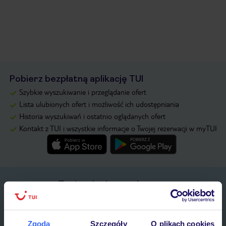
Pobierz bezpłatną aplikację TUI
Szybkie wyszukiwanie i przeglądanie ofert
Lista ulubionych ofert i możliwość ich udostępniania
Historia wyszukiwań i ostatnio oglądanych ofert
Kontakt z TUI i wszystkie informacje o Twojej rezerwacji w myTUI
Zapisz się do newslettera
IMIĘ*
Zgoda
Szczegóły
O plikach cookies